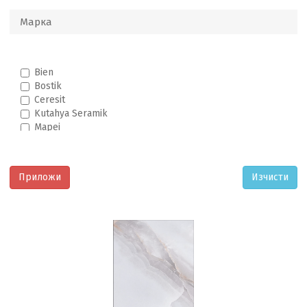
Марка
Bien
Bostik
Ceresit
Kutahya Seramik
Mapei
Metsan
Qua Granite
Rino Seramik
Termal Seramik
Thrakon
Unipro
Usak Seramik
Wacol
Yuksel Seramik