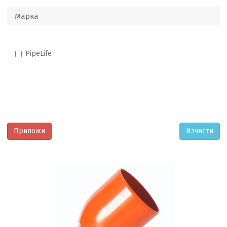
Марка
PipeLife