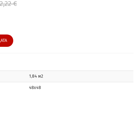
2,22 €
АТА
1,84 м2
48x48