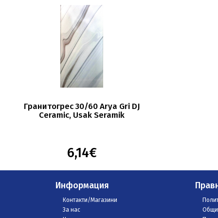
Гранитогрес 30/60 Arya Gri DJ
Ceramic, Usak Seramik
6,14€
Информация
Прав
Контакти/Магазини
Полит
За нас
Общи