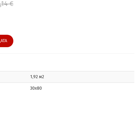
,14 €
АТА
1,92 м2
30x80