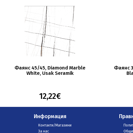
Фаянс 45/45, Diamond Marble
Фаянс 3
White, Usak Seramik
Bl
12,22€
Информация
Прав
Контакти/Магазини
Полит
За нас
Общи