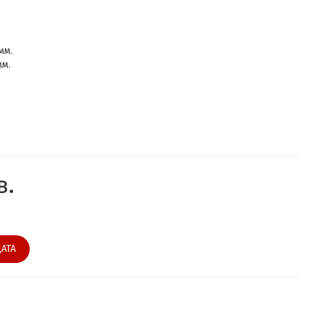
мм.
мм.
в.
АТА