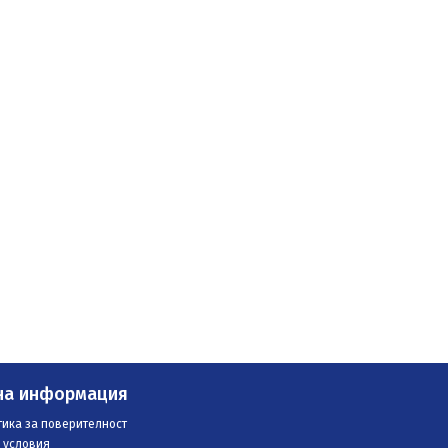
на информация
ика за поверителност
 условия