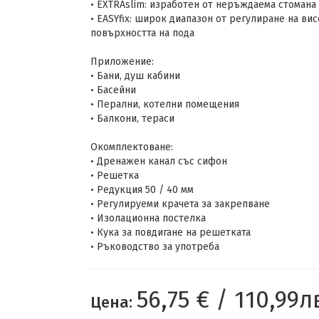
• EXTRAslim: изработен от неръждаема стомана 
• EASYfix: широк диапазон от регулиране на ви
повърхността на пода
Приложение:
• Бани, душ кабини
• Басейни
• Перални, котелни помещения
• Балкони, тераси
Окомплектоване:
• Дренажен канал със сифон
• Решетка
• Редукция 50 / 40 мм
• Регулируеми крачета за закрепване
• Изолационна постелка
• Кука за повдигане на решетката
• Ръководство за употреба
56,75 € / 110,99л
Цена: