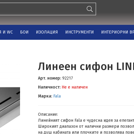
Я И WC
БОИ
ИЗОЛАЦИЯ
ИНСТРУМЕНТИ
ИНТЕРИОРНИ ВР
Линеен сифон LINE
Арт. номер:
92217
Наличност:
Не е наличен
Марка:
Fala
Описание:
Линейният сифон Fala е чудесна идея за елеган
Широкият диапазон от налични размери позвол
на душ кабината или плочките и позволява пов