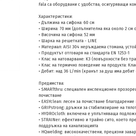
Fala са оборудвани с удобства, осигуряващи к
Характеристики:
• Дължина на сифона: 60 см
• Ширина: 70 мм (допълнителна яка около 2 см о
• Височина на сифона: 52 мм
• Шарка на решетката - LINE
• Материал: AISI 304 неръждаема стомана, уст
• Продуктът отговаря на стандарта EN 1253-1
• Клас на натоварване: K3 (повърхности без тр
• Клас на термично поведение на продукта: Кла
• Дебит: над 36 L/min (кранът за душ има дебит 
Предимства:
• SMARTthru: специален инспекционен прозоре
почистване
• EASYclean: лесен за почистване благодарение
• GRIPstrong: дръжки за стабилизиране на тяло
• HYDROcloth: включена е уплътняваща подложк
• STRAINer: ефективно и трайно сито, което п
поддръжка на канализацията
• HQwelding: висококачествени, прецизни зава