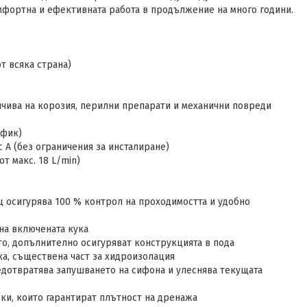
омфортна и ефективната работа в продължение на много години.
т всяка страна)
ойчива на корозия, перилни препарати и механични повреди
афик)
с A (без ограничения за инсталиране)
от макс. 18 L/min)
ц осигурява 100 % контрол на проходимостта и удобно
 на включената кука
то, допълнително осигуряват конструкцията в пода
а, съществена част за хидроизолация
редотвратява запушването на сифона и улеснява текущата
рки, които гарантират плътност на дренажа