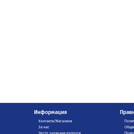
Информация
Прав
Контакти/Магазини
Полит
За нас
Общи
Често задавани въпроси
Право