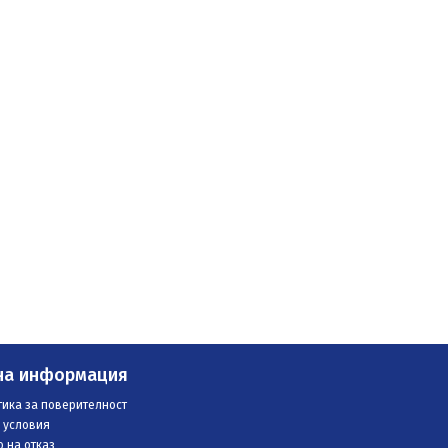
на информация
ика за поверителност
 условия
 на отказ