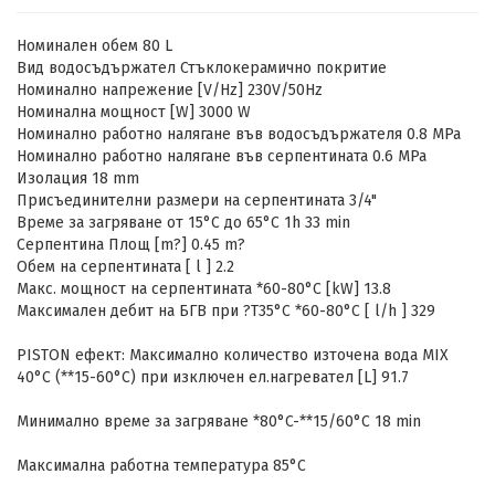
Номинален обем 80 L
Вид водосъдържател Стъклокерамично покритие
Номинално напрежение [V/Hz] 230V/50Hz
Номинална мощност [W] 3000 W
Номинално работно налягане във водосъдържателя 0.8 MPa
Номинално работно налягане във серпентината 0.6 MPa
Изолация 18 mm
Присъединителни размери на серпентината 3/4"
Време за загряване от 15°C до 65°C 1h 33 min
Серпентина Площ [m?] 0.45 m?
Обем на серпентината [ l ] 2.2
Макс. мощност на серпентината *60-80°C [kW] 13.8
Максимален дебит на БГВ при ?T35°C *60-80°C [ l/h ] 329
PISTON ефект: Максимално количество източена вода MIX
40°C (**15-60°C) при изключен ел.нагревател [L] 91.7
Минимално време за загряване *80°C-**15/60°C 18 min
Максимална работна температура 85°C