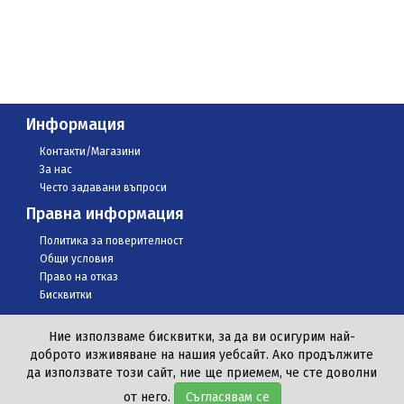
Информация
Контакти/Магазини
За нас
Често задавани въпроси
Правна информация
Политика за поверителност
Общи условия
Право на отказ
Бисквитки
Ние използваме бисквитки, за да ви осигурим най-
доброто изживяване на нашия уебсайт. Ако продължите
да използвате този сайт, ние ще приемем, че сте доволни
© Всички права запазени 2020 КАРАМАН ООД
от него.
Съгласявам се