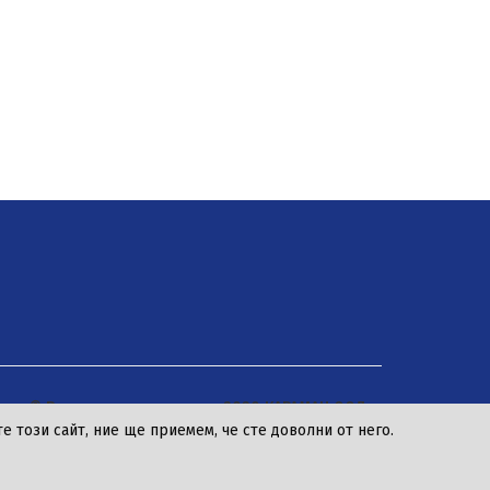
© Всички права запазени 2020 КАРАМАН ООД
 този сайт, ние ще приемем, че сте доволни от него.