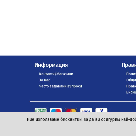
Информация
Прав
Контакти/Магазини
Полит
За нас
Общи
Често задавани въпроси
Право
Бискв
Ние използваме бисквитки, за да ви осигурим най-до