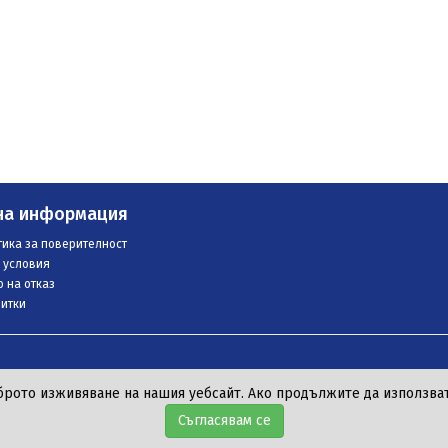
на информация
ика за поверителност
 условия
 на отказ
итки
брото изживяване на нашия уебсайт. Ако продължите да използвате
Съгласявам се