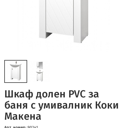
Шкаф долен PVC за
баня с умивалник Коки
Макена
Арт. номер:
90241