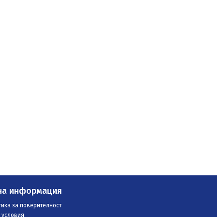
на информация
ика за поверителност
 условия