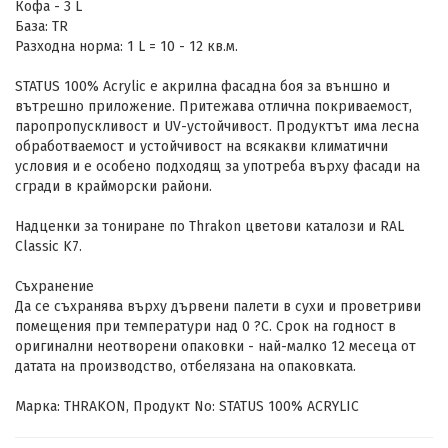
Кофа - 3 L
База: TR
Разходна норма: 1 L = 10 - 12 кв.м.
STATUS 100% Acrylic е акрилна фасадна боя за външно и
вътрешно приложение. Притежава отлична покриваемост,
парoпропускливост и UV-устойчивост. Продуктът има лесна
обработваемост и устойчивост на всякакви климатични
условия и е особено подходящ за употреба върху фасади на
сгради в крайморски райони.
Надценки за тониране по Thrakon цветови каталози и RAL
Classic K7.
Съхранение
Да се съхранява върху дървени палети в сухи и проветриви
помещения при температури над 0 ?C. Срок на годност в
оригинални неотворени опаковки - най-малко 12 месеца от
датата на производство, отбелязана на опаковката.
Марка: THRAKON, Продукт No: STATUS 100% ACRYLIC