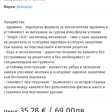
Марка:
Деворекс
Предимства:
- здравина - подобрена формула за изключителна здравина и
устойчивост на материала на сурови атмосферни условия.
- “Single click” заключващ механизъм - само с едно щракване
на решетката се осигурява надеждно и сигурно закрепяне
към канала, на пластмасовите и метални решетки.
- бърз и лесен монтаж - директно полагане на каналите без
отстраняване на решетките и без необходимост от
специализирани инструменти.
- устойчива конструкция - множество ребра и затворени
камери улесняват монтажа и осигуряват надежно закрепяне
към бетонната подложка.
- гъвкавост при свързване - възможност за четири-странна
връзка между каналите без допълнителни фитинги, както и
страничен или вертикален дренаж.
35,28 € / 69,00лв.
Цена: